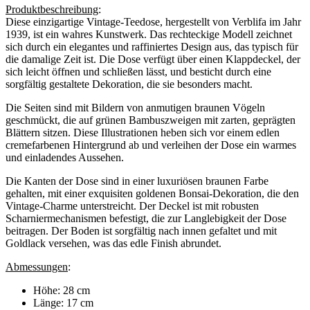
Produktbeschreibung
:
Diese einzigartige Vintage-Teedose, hergestellt von Verblifa im Jahr
1939, ist ein wahres Kunstwerk. Das rechteckige Modell zeichnet
sich durch ein elegantes und raffiniertes Design aus, das typisch für
die damalige Zeit ist. Die Dose verfügt über einen Klappdeckel, der
sich leicht öffnen und schließen lässt, und besticht durch eine
sorgfältig gestaltete Dekoration, die sie besonders macht.
Die Seiten sind mit Bildern von anmutigen braunen Vögeln
geschmückt, die auf grünen Bambuszweigen mit zarten, geprägten
Blättern sitzen. Diese Illustrationen heben sich vor einem edlen
cremefarbenen Hintergrund ab und verleihen der Dose ein warmes
und einladendes Aussehen.
Die Kanten der Dose sind in einer luxuriösen braunen Farbe
gehalten, mit einer exquisiten goldenen Bonsai-Dekoration, die den
Vintage-Charme unterstreicht. Der Deckel ist mit robusten
Scharniermechanismen befestigt, die zur Langlebigkeit der Dose
beitragen. Der Boden ist sorgfältig nach innen gefaltet und mit
Goldlack versehen, was das edle Finish abrundet.
Abmessungen
:
Höhe: 28 cm
Länge: 17 cm