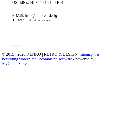
USt-IdNr.: NL8550.16.140.B01
E-Mail: info@retro-en-design.nl
📞 Tel.: +31 618766327
© 2015 - 2026 KENKO | RETRO & DESIGN |
sitemap
|
rss
|
bestellung widerrufen
|
ecommerce software
- powered by
MyOnlineStore