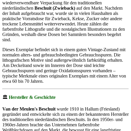
wiederverwendbare Verpackung für den traditionellen
niederländischen
Beschuit (Zwieback)
auf den Markt. Nachdem
der Inhalt aufgebraucht war, wurde sie in vielen Haushalten als
praktische Vorratsdose für Zwieback, Kekse, Zucker oder andere
trockene Lebensmittel weiterverwendet. Heute zählen die
farbenfrohe Lithografie und die nostalgischen Illustrationen zu den
Gründen, weshalb diese Dosen bei Sammlern besonders begehrt
sind.
Dieses Exemplar befindet sich in einem guten Vintage-Zustand mit
normalen alters- und gebrauchsbedingten Gebrauchsspuren. Die
lithografischen Motive sind außergewöhnlich farbkräftig erhalten.
Am Deckelrand sowie im Inneren der Dose sind leichte
Gebrauchsspuren und geringe Oxidationsspuren vorhanden –
typische Merkmale eines originalen Exemplars mit einem Alter von
etwa 60 bis 70 Jahren.
🏛
Hersteller & Geschichte
Van der Meulen's Beschuit
wurde 1910 in Hallum (Friesland)
gegründet und entwickelte sich zu einem der bekanntesten Hersteller
des traditionellen niederländischen Beschuits. In den 1950er- und
1960er-Jahren brachte das Unternehmen farbenfrohe
Weißblechdosen auf den Markt, die bewusst für eine langfristige